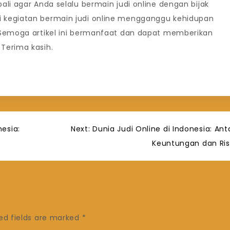
li agar Anda selalu bermain judi online dengan bijak
 kegiatan bermain judi online mengganggu kehidupan
 Semoga artikel ini bermanfaat dan dapat memberikan
Terima kasih.
nesia:
Next:
Dunia Judi Online di Indonesia: Ant
Keuntungan dan Ris
ed fields are marked
*