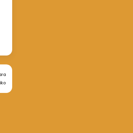
ara
iko