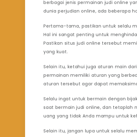
berbagai jenis permainan judi online y
S
dunia perjudian online, ada beberapa ha
h
P
Pertama-tama, pastikan untuk selalu mem
Hal ini sangat penting untuk menghind
Pastikan situs judi online tersebut mem
yang kuat.
Selain itu, ketahui juga aturan main dar
permainan memiliki aturan yang berb
aturan tersebut agar dapat memaksim
Selalu ingat untuk bermain dengan bij
saat bermain judi online, dan tetaplah m
uang yang tidak Anda mampu untuk keh
Selain itu, jangan lupa untuk selalu me