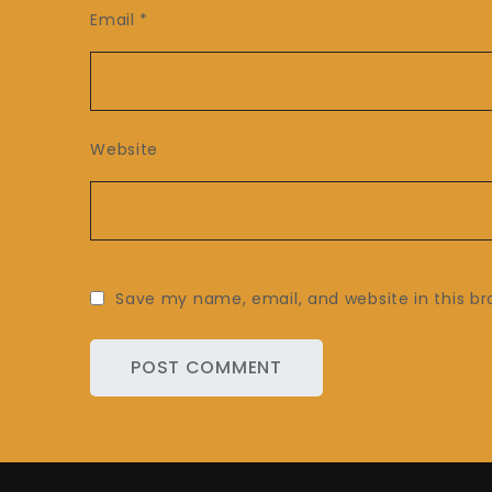
Email
*
Website
Save my name, email, and website in this br