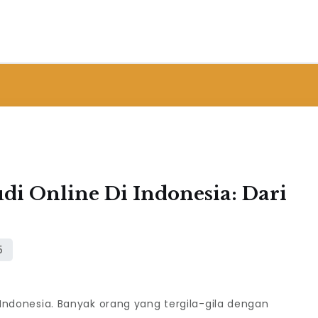
n
enyelusuri
di Online Di Indonesia: Dari
unia
udi
nline
ndonesia:
i Indonesia. Banyak orang yang tergila-gila dengan
ari